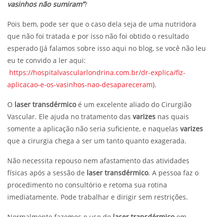
vasinhos não sumiram”
?
Pois bem, pode ser que o caso dela seja de uma nutridora
que não foi tratada e por isso não foi obtido o resultado
esperado (já falamos sobre isso aqui no blog, se você não leu
eu te convido a ler aqui:
https://hospitalvascularlondrina.com.br/dr-explica/fiz-
aplicacao-e-os-vasinhos-nao-desapareceram
).
O
laser transdérmico
é um excelente aliado do Cirurgião
Vascular. Ele ajuda no tratamento das
varizes
nas quais
somente a aplicação não seria suficiente, e naquelas
varizes
que a cirurgia chega a ser um tanto quanto exagerada.
Não necessita repouso nem afastamento das atividades
físicas após a sessão de
laser transdérmico
. A pessoa faz o
procedimento no consultório e retoma sua rotina
imediatamente. Pode trabalhar e dirigir sem restrições.
Normalmente fazemos o uso do
laser transdérmico
em